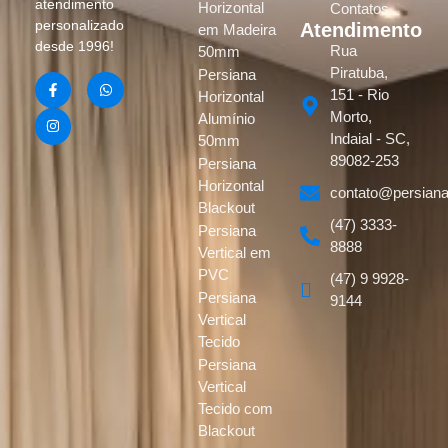
atendimento
Horizontal
Contatos
personalizado
Atendimento
em Madeira
desde 1996!
Rua
50mm
Piratuba,
Persiana
151 - Rio
Horizontal
Morto,
Alumínio
Indaial - SC,
50mm
89082-253
Persiana
Horizontal
contato@persiana
Blackout
(47) 3333-
Persiana
8888
Vertical em
PVC
(47) 9 9928-
Persiana
9144
Vertical
Tecido
Persiana
Vertical
Tecido com
Blackout