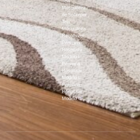
Tela
Mosquiteira
de Sobrepor
Tela
Mosquiteira
Recolhível
Persiana
Hospitalar
Modelo I
Persiana
Hospitalar
Modelo L
Persiana
Hospitalar
Modelo U