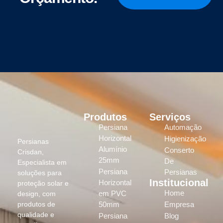
Produtos
Serviços
Persiana
Automação
Horizontal
Higienização
Persianas
Alumínio
Conserto
Crisdan,
25mm
De
Especialista em
Persiana
Persianas
soluções para
Institucional
Horizontal
proteção solar e
Home
em PVC
design, com
produtos de
50mm
Empresa
qualidade e
Persiana
Blog