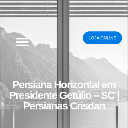
LOJA ONLINE
Persiana Horizontal em
Presidente Getúlio – SC |
Persianas Crisdan