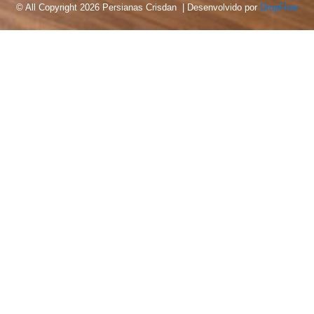
© All Copyright 2026 Persianas Crisdan | Desenvolvido por
DropFlow