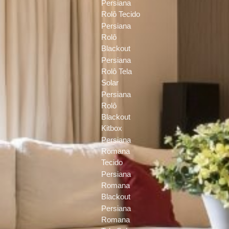
Persiana
Rolô Tecido
Persiana
Rolô
Blackout
Persiana
Rolô Tela
Solar
Persiana
Rolô
Blackout
Kitbox
Persiana
Romana
Tecido
Persiana
Romana
Blackout
Persiana
Romana