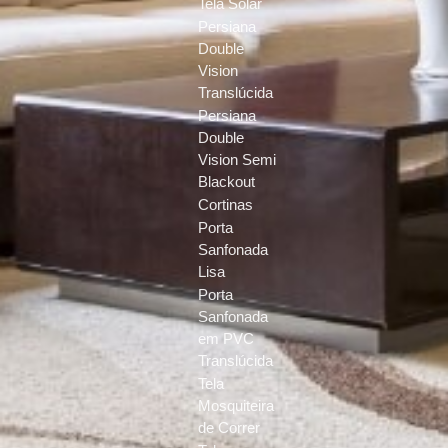
Tela Solar
Persiana
Double
Vision
Translúcida
Persiana
Double
Vision Semi
Blackout
Cortinas
Porta
Sanfonada
Lisa
Porta
Sanfonada
em PVC
Translúcida
Tela
Mosquiteira
de Correr