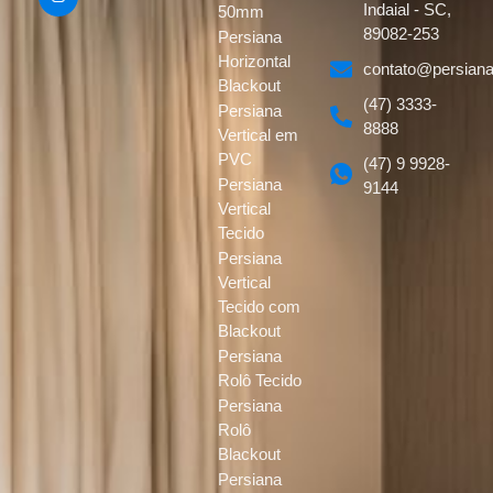
Indaial - SC,
50mm
89082-253
Persiana
Horizontal
contato@persiana
Blackout
(47) 3333-
Persiana
8888
Vertical em
PVC
(47) 9 9928-
Persiana
9144
Vertical
Tecido
Persiana
Vertical
Tecido com
Blackout
Persiana
Rolô Tecido
Persiana
Rolô
Blackout
Persiana