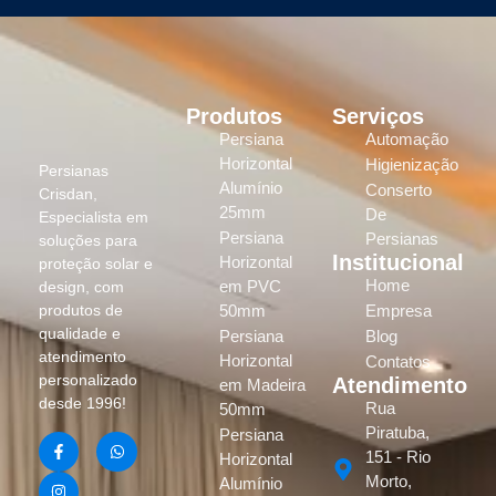
Produtos
Serviços
Persiana
Automação
Horizontal
Higienização
Persianas
Alumínio
Conserto
Crisdan,
25mm
De
Especialista em
Persiana
Persianas
soluções para
Institucional
Horizontal
proteção solar e
Home
em PVC
design, com
produtos de
50mm
Empresa
qualidade e
Persiana
Blog
atendimento
Horizontal
Contatos
personalizado
Atendimento
em Madeira
desde 1996!
Rua
50mm
Piratuba,
Persiana
151 - Rio
Horizontal
Morto,
Alumínio