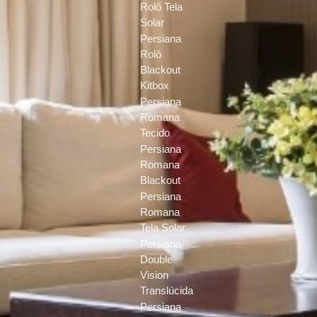
Rolô Tela
Solar
Persiana
Rolô
Blackout
Kitbox
Persiana
Romana
Tecido
Persiana
Romana
Blackout
Persiana
Romana
Tela Solar
Persiana
Double
Vision
Translúcida
Persiana