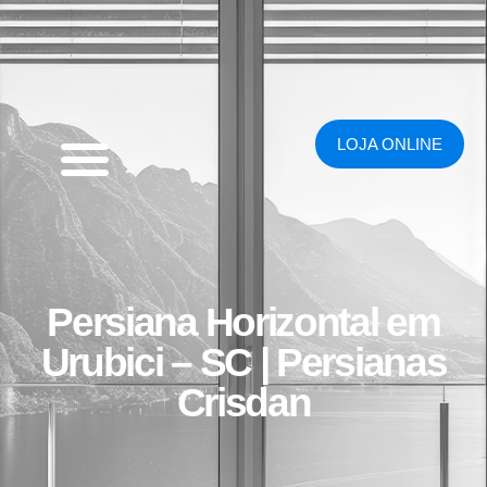
LOJA ONLINE
Persiana Horizontal em
Urubici – SC | Persianas
Crisdan