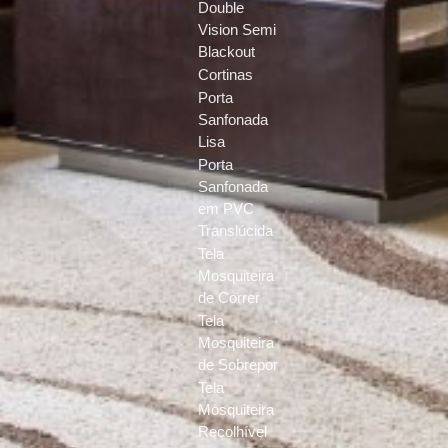
Double
Vision Semi
Blackout
Cortinas
Porta
Sanfonada
Lisa
Porta
Sanfonada
em PVC
Translúcida
Tela
Mosquiteira
de Correr
Tela
Mosquiteira
de Sobrepor
Tela
Mosquiteira
Recolhível