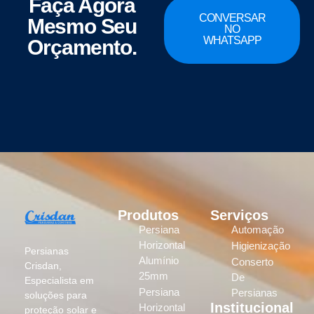
Faça Agora
CONVERSAR
Mesmo Seu
NO
WHATSAPP
Orçamento.
Produtos
Serviços
Persiana
Automação
Horizontal
Higienização
Persianas
Alumínio
Conserto
Crisdan,
25mm
De
Especialista em
Persiana
Persianas
soluções para
Institucional
Horizontal
proteção solar e