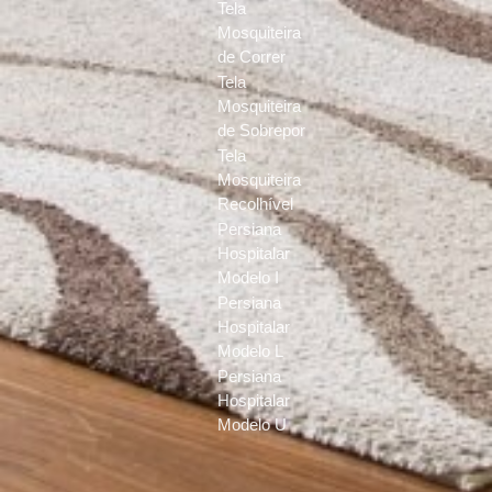
Tela
Mosquiteira
de Correr
Tela
Mosquiteira
de Sobrepor
Tela
Mosquiteira
Recolhível
Persiana
Hospitalar
Modelo I
Persiana
Hospitalar
Modelo L
Persiana
Hospitalar
Modelo U