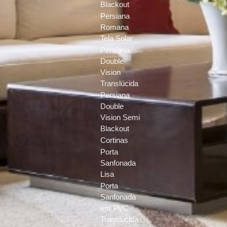
Blackout
Persiana
Romana
Tela Solar
Persiana
Double
Vision
Translúcida
Persiana
Double
Vision Semi
Blackout
Cortinas
Porta
Sanfonada
Lisa
Porta
Sanfonada
em PVC
Translúcida