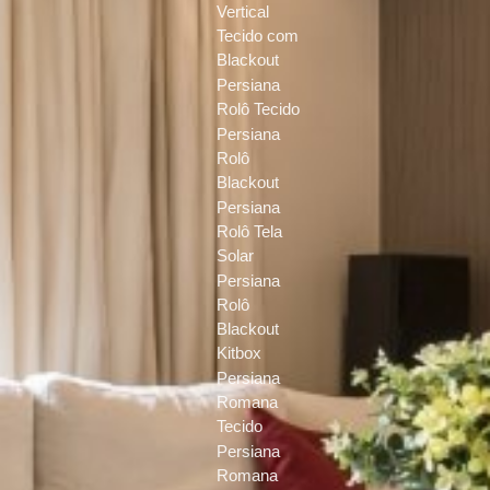
Vertical
Tecido com
Blackout
Persiana
Rolô Tecido
Persiana
Rolô
Blackout
Persiana
Rolô Tela
Solar
Persiana
Rolô
Blackout
Kitbox
Persiana
Romana
Tecido
Persiana
Romana