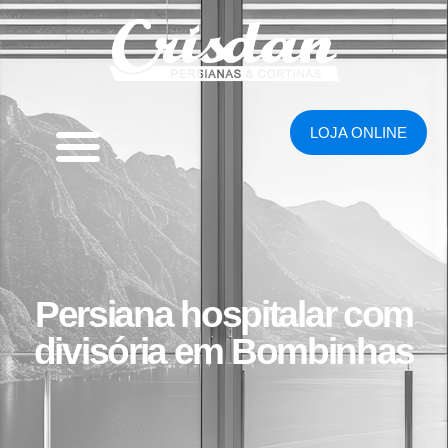
LOJA ONLINE
Persiana hospitalar com
divisória em Bombinhas