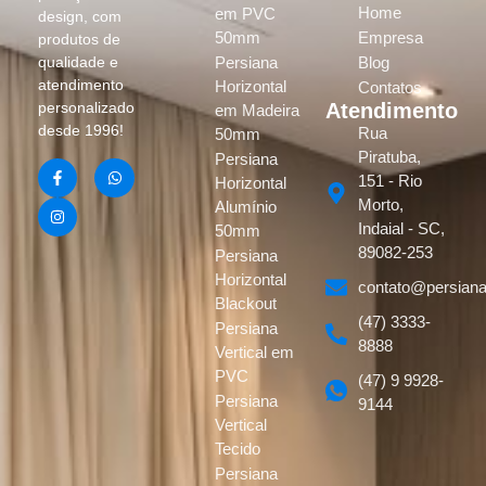
Home
em PVC
design, com
50mm
Empresa
produtos de
Persiana
Blog
qualidade e
atendimento
Horizontal
Contatos
Atendimento
personalizado
em Madeira
desde 1996!
Rua
50mm
Piratuba,
Persiana
151 - Rio
Horizontal
Morto,
Alumínio
Indaial - SC,
50mm
89082-253
Persiana
Horizontal
contato@persiana
Blackout
(47) 3333-
Persiana
8888
Vertical em
PVC
(47) 9 9928-
Persiana
9144
Vertical
Tecido
Persiana