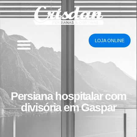
LOJA ONLINE
Persiana hospitalar com
divisória em Gaspar