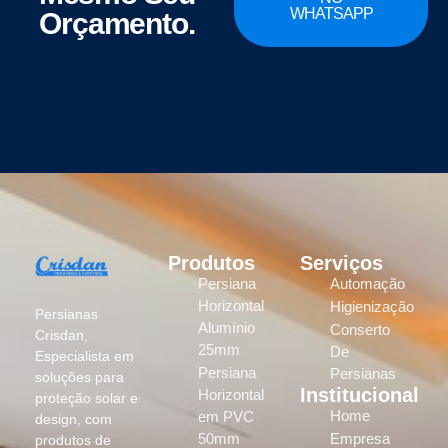
WHATSAPP
Orçamento.
Produtos
Serviços
Persiana
Automação
Horizontal
Higienização
Persianas
Alumínio
Conserto
Crisdan,
25mm
De
Especialista em
Persiana
Persianas
soluções para
Institucional
Horizontal
proteção solar e
Home
em PVC
design, com
50mm
Empresa
produtos de