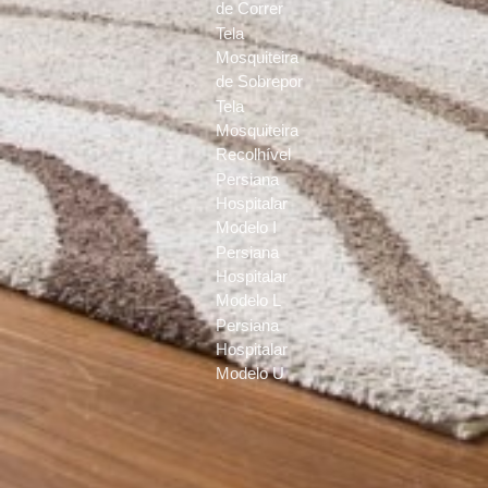
de Correr
Tela
Mosquiteira
de Sobrepor
Tela
Mosquiteira
Recolhível
Persiana
Hospitalar
Modelo I
Persiana
Hospitalar
Modelo L
Persiana
Hospitalar
Modelo U