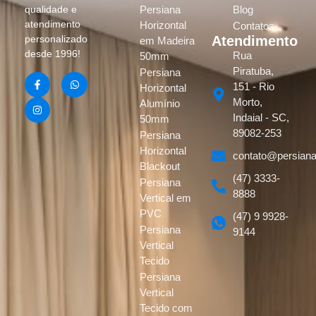
Persiana
Blog
qualidade e
atendimento
Horizontal
Contatos
Atendimento
personalizado
em Madeira
desde 1996!
Rua
50mm
Piratuba,
Persiana
151 - Rio
Horizontal
Morto,
Alumínio
Indaial - SC,
50mm
89082-253
Persiana
Horizontal
contato@persiana
Blackout
(47) 3333-
Persiana
8888
Vertical em
PVC
(47) 9 9928-
Persiana
9144
Vertical
Tecido
Persiana
Vertical
Tecido com