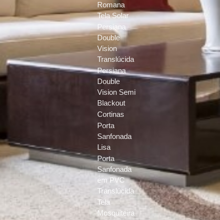
Romana
Tela Solar
Persiana
Double
Vision
Translúcida
Persiana
Double
Vision Semi
Blackout
Cortinas
Porta
Sanfonada
Lisa
Porta
Sanfonada
em PVC
Translúcida
Tela
Mosquiteira