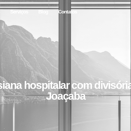
Serviços
Blog
Contatos
siana hospitalar com divisóri
Joaçaba