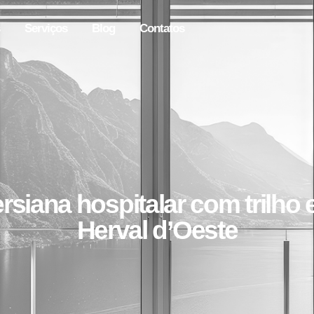
Serviços
Blog
Contatos
rsiana hospitalar com trilho
Herval d’Oeste