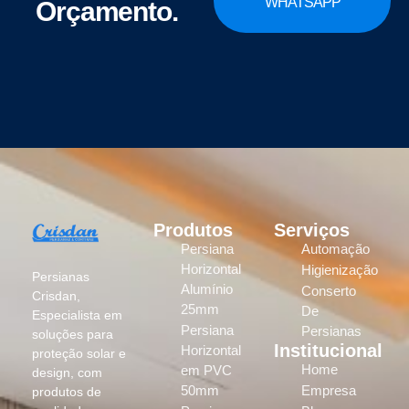
WHATSAPP
Orçamento.
Produtos
Serviços
Persiana
Automação
Horizontal
Higienização
Persianas
Alumínio
Conserto
Crisdan,
25mm
De
Especialista em
Persiana
Persianas
soluções para
Institucional
Horizontal
proteção solar e
Home
em PVC
design, com
50mm
Empresa
produtos de