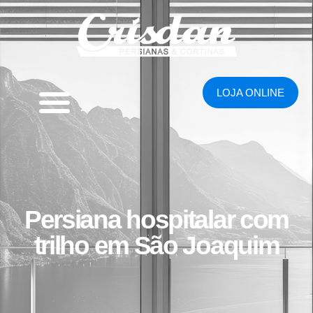
LOJA ONLINE
Persiana hospitalar com
trilho em São Joaquim