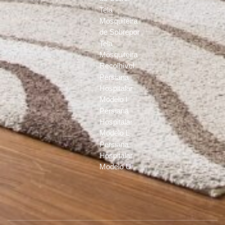
Tela
Mosquiteira
de Sobrepor
Tela
Mosquiteira
Recolhível
Persiana
Hospitalar
Modelo I
Persiana
Hospitalar
Modelo L
Persiana
Hospitalar
Modelo U