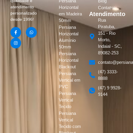
Persiana
Blog
qualidade e
atendimento
Horizontal
Contatos
Atendimento
personalizado
em Madeira
desde 1996!
Rua
50mm
Piratuba,
Persiana
151 - Rio
Horizontal
Morto,
Alumínio
Indaial - SC,
50mm
89082-253
Persiana
Horizontal
contato@persiana
Blackout
(47) 3333-
Persiana
8888
Vertical em
PVC
(47) 9 9928-
Persiana
9144
Vertical
Tecido
Persiana
Vertical
Tecido com
Blackout