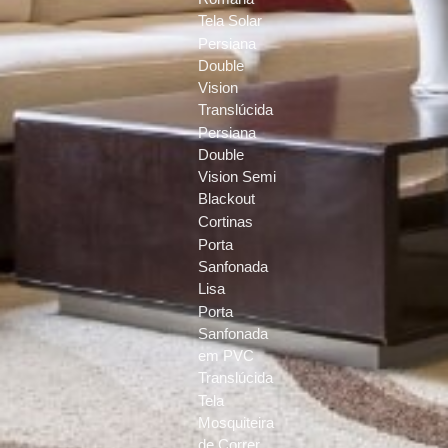
Tela Solar
Persiana
Double
Vision
Translúcida
Persiana
Double
Vision Semi
Blackout
Cortinas
Porta
Sanfonada
Lisa
Porta
Sanfonada
em PVC
Translúcida
Tela
Mosquiteira
de Correr