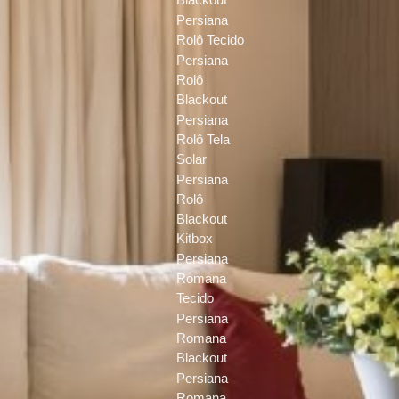
Persiana
Rolô Tecido
Persiana
Rolô
Blackout
Persiana
Rolô Tela
Solar
Persiana
Rolô
Blackout
Kitbox
Persiana
Romana
Tecido
Persiana
Romana
Blackout
Persiana
Romana