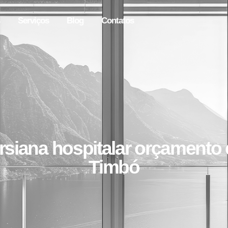
Serviços
Blog
Contatos
rsiana hospitalar orçamento
Timbó