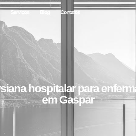
Serviços
Blog
Contatos
siana hospitalar para enferm
em Gaspar