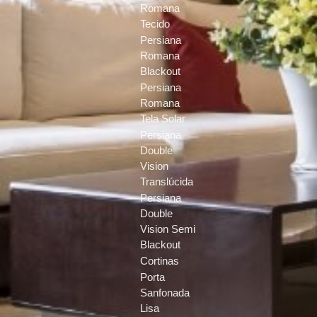
Romana
Tecido
Persiana
Romana
Blackout
Persiana
Romana
Tela Solar
Persiana
Double
Vision
Translúcida
Persiana
Double
Vision Semi
Blackout
Cortinas
Porta
Sanfonada
Lisa