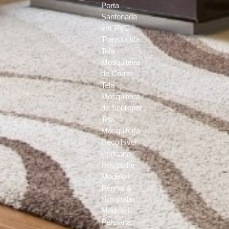
Porta
Sanfonada
em PVC
Translúcida
Tela
Mosquiteira
de Correr
Tela
Mosquiteira
de Sobrepor
Tela
Mosquiteira
Recolhível
Persiana
Hospitalar
Modelo I
Persiana
Hospitalar
Modelo L
Persiana