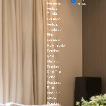
Persiana
9144
Vertical
Tecido
Persiana
Vertical
Tecido com
Blackout
Persiana
Rolô Tecido
Persiana
Rolô
Blackout
Persiana
Rolô Tela
Solar
Persiana
Rolô
Blackout
Kitbox
Persiana