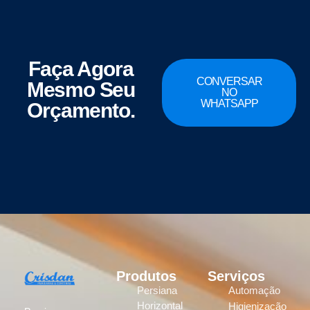
Faça Agora
CONVERSAR
Mesmo Seu
NO
WHATSAPP
Orçamento.
Produtos
Serviços
Persiana
Automação
Horizontal
Higienização