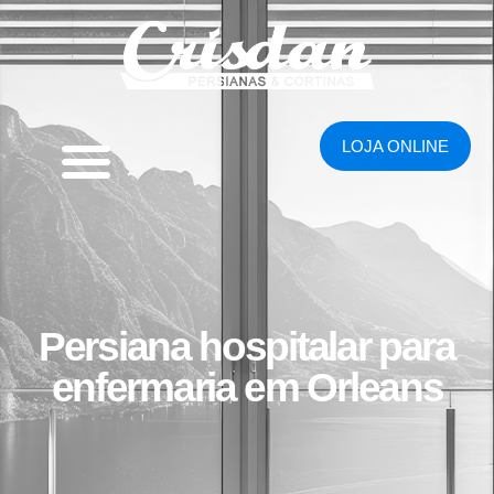
LOJA ONLINE
Persiana hospitalar para
enfermaria em Orleans