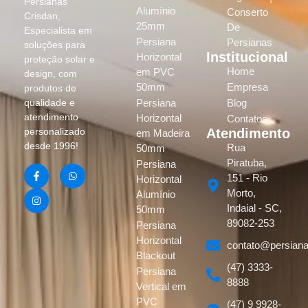
Persianas
Alumínio
Conserto
Crisdan,
25mm
De
Especialista em
Persiana
Persianas
soluções para
Institucional
Horizontal
proteção solar e
Home
em PVC
design, com
50mm
Empresa
produtos de
Persiana
Blog
qualidade e
atendimento
Horizontal
Contatos
Atendimento
personalizado
em Madeira
desde 1996!
Rua
50mm
Piratuba,
Persiana
151 - Rio
Horizontal
Morto,
Alumínio
Indaial - SC,
50mm
89082-253
Persiana
Horizontal
contato@persiana
Blackout
(47) 3333-
Persiana
8888
Vertical em
PVC
(47) 9 9928-