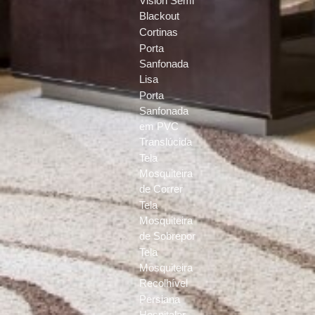
Vision Semi
Blackout
Cortinas
Porta
Sanfonada
Lisa
Porta
Sanfonada
em PVC
Translúcida
Tela
Mosquiteira
de Correr
Tela
Mosquiteira
de Sobrepor
Tela
Mosquiteira
Recolhível
Persiana
Hospitalar