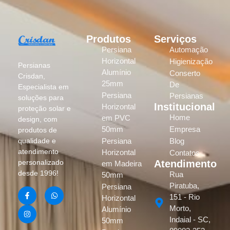
Produtos
Serviços
Persiana
Automação
Horizontal
Higienização
Persianas
Alumínio
Conserto
Crisdan,
25mm
De
Especialista em
Persiana
Persianas
soluções para
Institucional
Horizontal
proteção solar e
Home
em PVC
design, com
50mm
Empresa
produtos de
Persiana
Blog
qualidade e
atendimento
Horizontal
Contatos
Atendimento
personalizado
em Madeira
desde 1996!
Rua
50mm
Piratuba,
Persiana
151 - Rio
Horizontal
Morto,
Alumínio
Indaial - SC,
50mm