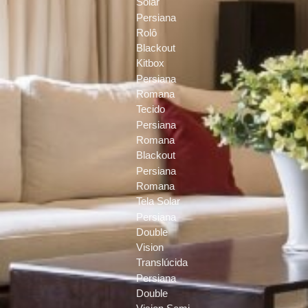
Solar
Persiana
Rolô
Blackout
Kitbox
Persiana
Romana
Tecido
Persiana
Romana
Blackout
Persiana
Romana
Tela Solar
Persiana
Double
Vision
Translúcida
Persiana
Double