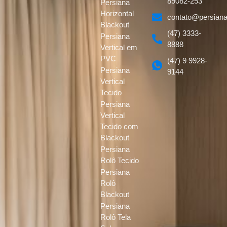
89082-253
Persiana
Horizontal
contato@persiana
Blackout
(47) 3333-
Persiana
8888
Vertical em
PVC
(47) 9 9928-
Persiana
9144
Vertical
Tecido
Persiana
Vertical
Tecido com
Blackout
Persiana
Rolô Tecido
Persiana
Rolô
Blackout
Persiana
Rolô Tela