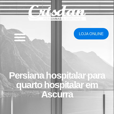
LOJA ONLINE
Persiana hospitalar para
quarto hospitalar em
Ascurra