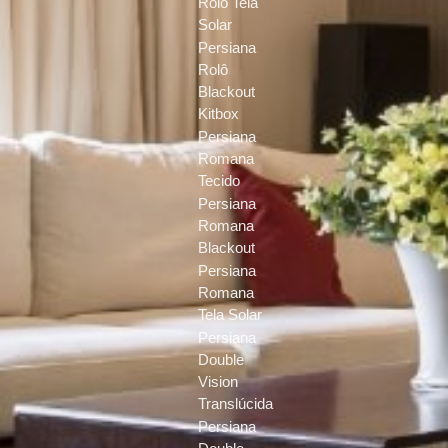
Rolô Tela
Solar
Persiana
Rolô
Blackout
Kitbox
Persiana
Romana
Tecido
Persiana
Romana
Blackout
Persiana
Romana
Tela Solar
Persiana
Double
Vision
Translúcida
Persiana