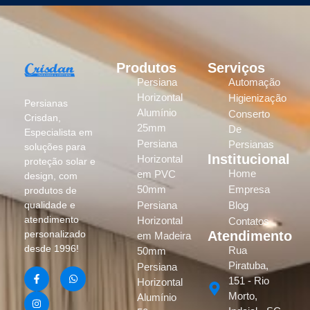
Produtos
Serviços
Persiana
Automação
Horizontal
Higienização
Persianas
Alumínio
Conserto
Crisdan,
25mm
De
Especialista em
Persiana
Persianas
soluções para
Institucional
Horizontal
proteção solar e
Home
em PVC
design, com
50mm
Empresa
produtos de
Persiana
Blog
qualidade e
atendimento
Horizontal
Contatos
Atendimento
personalizado
em Madeira
desde 1996!
Rua
50mm
Piratuba,
Persiana
151 - Rio
Horizontal
Morto,
Alumínio