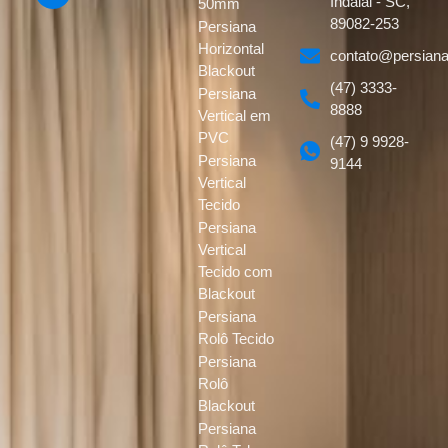
Indaial - SC,
50mm
89082-253
Persiana
Horizontal
contato@persiana
Blackout
(47) 3333-
Persiana
8888
Vertical em
PVC
(47) 9 9928-
Persiana
9144
Vertical
Tecido
Persiana
Vertical
Tecido com
Blackout
Persiana
Rolô Tecido
Persiana
Rolô
Blackout
Persiana