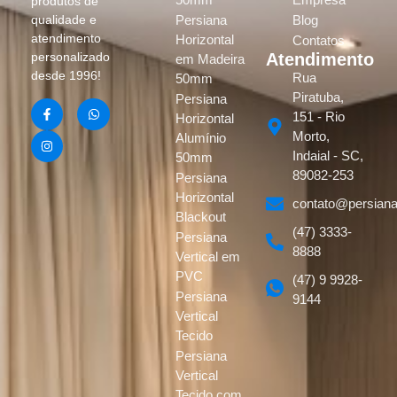
produtos de
Persiana
Blog
qualidade e
atendimento
Horizontal
Contatos
Atendimento
personalizado
em Madeira
desde 1996!
Rua
50mm
Piratuba,
Persiana
151 - Rio
Horizontal
Morto,
Alumínio
Indaial - SC,
50mm
89082-253
Persiana
Horizontal
contato@persiana
Blackout
(47) 3333-
Persiana
8888
Vertical em
PVC
(47) 9 9928-
Persiana
9144
Vertical
Tecido
Persiana
Vertical
Tecido com