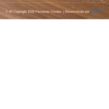
© All Copyright 2026 Persianas Crisdan | Desenvolvido por
DropFlow