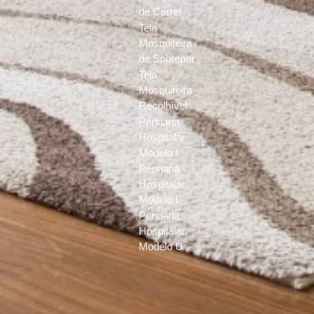
de Correr
Tela
Mosquiteira
de Sobrepor
Tela
Mosquiteira
Recolhível
Persiana
Hospitalar
Modelo I
Persiana
Hospitalar
Modelo L
Persiana
Hospitalar
Modelo U