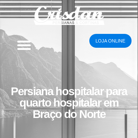
LOJA ONLINE
Persiana hospitalar para
quarto hospitalar em
Braço do Norte