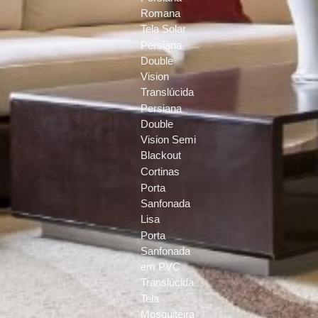
Romana
Tela Solar
Persiana
Double
Vision
Translúcida
Persiana
Double
Vision Semi
Blackout
Cortinas
Porta
Sanfonada
Lisa
Porta
Sanfonada
em PVC
Translúcida
Tela
Mosquiteira