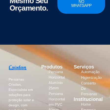
Mesmo Seu
NO
WHATSAPP
Orçamento.
Produtos
Serviços
Persiana
Automação
Horizontal
Higienização
Persianas
Alumínio
Conserto
Crisdan,
25mm
De
Especialista em
Persiana
Persianas
soluções para
Institucional
Horizontal
proteção solar e
Home
em PVC
design, com
50mm
Empresa