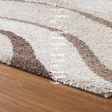
Tela
Mosquiteira
de Sobrepor
Tela
Mosquiteira
Recolhível
Persiana
Hospitalar
Modelo I
Persiana
Hospitalar
Modelo L
Persiana
Hospitalar
Modelo U