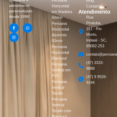
Persiana
Blog
qualidade e
atendimento
Horizontal
Contatos
Atendimento
personalizado
em Madeira
desde 1996!
Rua
50mm
Piratuba,
Persiana
151 - Rio
Horizontal
Morto,
Alumínio
Indaial - SC,
50mm
89082-253
Persiana
Horizontal
contato@persiana
Blackout
(47) 3333-
Persiana
8888
Vertical em
PVC
(47) 9 9928-
Persiana
9144
Vertical
Tecido
Persiana
Vertical
Tecido com
Blackout