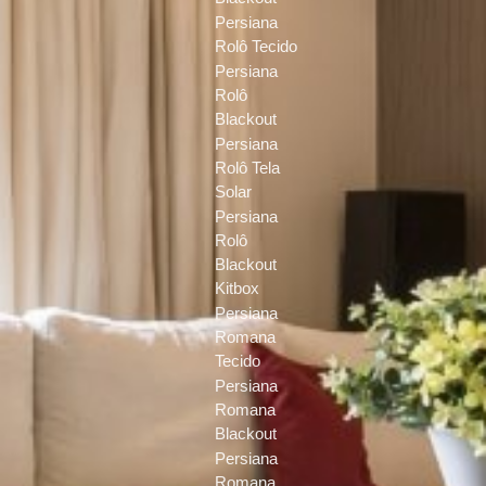
Persiana
Rolô Tecido
Persiana
Rolô
Blackout
Persiana
Rolô Tela
Solar
Persiana
Rolô
Blackout
Kitbox
Persiana
Romana
Tecido
Persiana
Romana
Blackout
Persiana
Romana