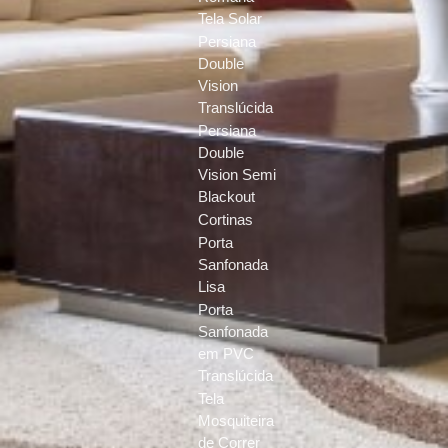
Tela Solar
Persiana
Double
Vision
Translúcida
Persiana
Double
Vision Semi
Blackout
Cortinas
Porta
Sanfonada
Lisa
Porta
Sanfonada
em PVC
Translúcida
Tela
Mosquiteira
de Correr