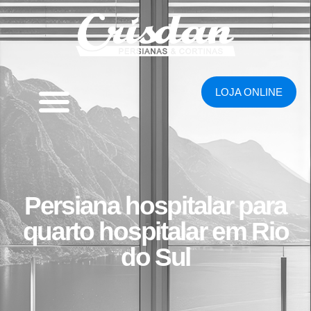
LOJA ONLINE
Persiana hospitalar para
quarto hospitalar em Rio
do Sul