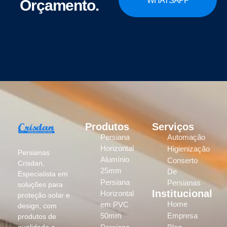
WHATSAPP
Orçamento.
Produtos
Serviços
Persiana
Automação
Horizontal
Higienização
Persianas
Alumínio
Conserto
Crisdan,
25mm
De
Especialista em
Persiana
Persianas
soluções para
Institucional
Horizontal
proteção solar e
Home
em PVC
design, com
50mm
Empresa
produtos de