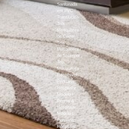
Sanfonada
em PVC
Translúcida
Tela
Mosquiteira
de Correr
Tela
Mosquiteira
de Sobrepor
Tela
Mosquiteira
Recolhível
Persiana
Hospitalar
Modelo I
Persiana
Hospitalar
Modelo L
Persiana
Hospitalar