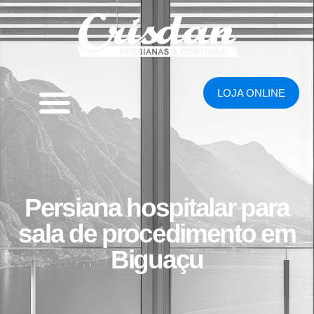
LOJA ONLINE
Persiana hospitalar para
sala de procedimento em
Biguaçu