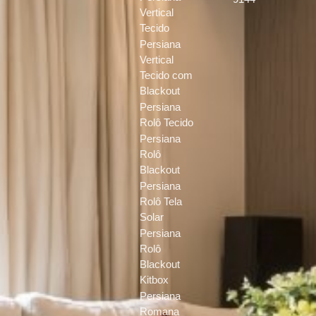
Vertical
Tecido
Persiana
Vertical
Tecido com
Blackout
Persiana
Rolô Tecido
Persiana
Rolô
Blackout
Persiana
Rolô Tela
Solar
Persiana
Rolô
Blackout
Kitbox
Persiana
Romana