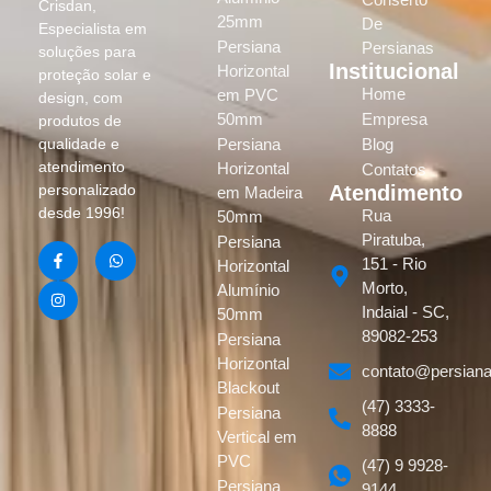
Crisdan,
25mm
De
Especialista em
Persiana
Persianas
soluções para
Institucional
Horizontal
proteção solar e
Home
em PVC
design, com
50mm
Empresa
produtos de
Persiana
Blog
qualidade e
atendimento
Horizontal
Contatos
Atendimento
personalizado
em Madeira
desde 1996!
Rua
50mm
Piratuba,
Persiana
151 - Rio
Horizontal
Morto,
Alumínio
Indaial - SC,
50mm
89082-253
Persiana
Horizontal
contato@persiana
Blackout
(47) 3333-
Persiana
8888
Vertical em
PVC
(47) 9 9928-
Persiana
9144