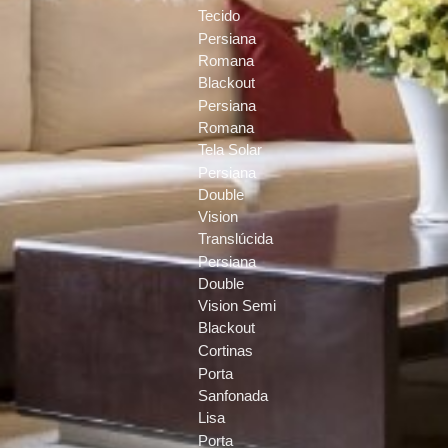
Tecido
Persiana
Romana
Blackout
Persiana
Romana
Tela Solar
Persiana
Double
Vision
Translúcida
Persiana
Double
Vision Semi
Blackout
Cortinas
Porta
Sanfonada
Lisa
Porta