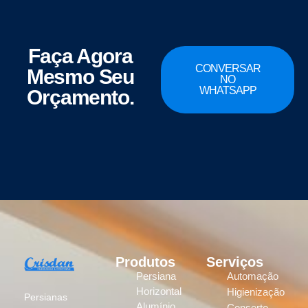
Faça Agora
CONVERSAR
Mesmo Seu
NO
WHATSAPP
Orçamento.
Produtos
Serviços
Persiana
Automação
Horizontal
Higienização
Persianas
Alumínio
Conserto