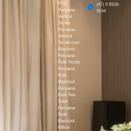
PVC
(47) 9 9928-
Persiana
9144
Vertical
Tecido
Persiana
Vertical
Tecido com
Blackout
Persiana
Rolô Tecido
Persiana
Rolô
Blackout
Persiana
Rolô Tela
Solar
Persiana
Rolô
Blackout
Kitbox