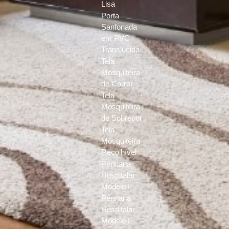
Lisa
Porta
Sanfonada
em PVC
Translúcida
Tela
Mosquiteira
de Correr
Tela
Mosquiteira
de Sobrepor
Tela
Mosquiteira
Recolhível
Persiana
Hospitalar
Modelo I
Persiana
Hospitalar
Modelo L