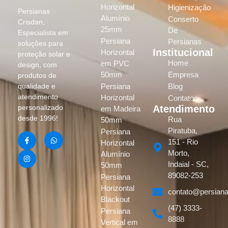
Horizontal
Higienização
Persianas
Alumínio
Conserto
Crisdan,
25mm
De
Especialista em
Persiana
Persianas
soluções para
Institucional
Horizontal
proteção solar e
Home
em PVC
design, com
50mm
Empresa
produtos de
Persiana
Blog
qualidade e
atendimento
Horizontal
Contatos
Atendimento
personalizado
em Madeira
desde 1996!
Rua
50mm
Piratuba,
Persiana
151 - Rio
Horizontal
Morto,
Alumínio
Indaial - SC,
50mm
89082-253
Persiana
Horizontal
contato@persiana
Blackout
(47) 3333-
Persiana
8888
Vertical em