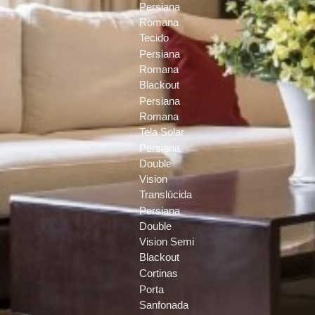
Persiana
Romana
Tecido
Persiana
Romana
Blackout
Persiana
Romana
Tela Solar
Persiana
Double
Vision
Translúcida
Persiana
Double
Vision Semi
Blackout
Cortinas
Porta
Sanfonada