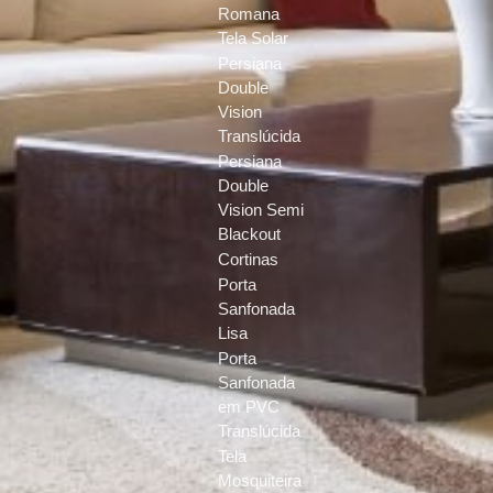
Romana
Tela Solar
Persiana
Double
Vision
Translúcida
Persiana
Double
Vision Semi
Blackout
Cortinas
Porta
Sanfonada
Lisa
Porta
Sanfonada
em PVC
Translúcida
Tela
Mosquiteira