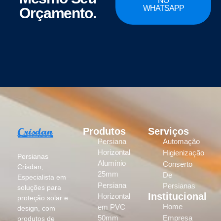
NO
WHATSAPP
Orçamento.
Produtos
Serviços
Persiana
Automação
Horizontal
Higienização
Persianas
Alumínio
Conserto
Crisdan,
25mm
De
Especialista em
Persiana
Persianas
soluções para
Institucional
Horizontal
proteção solar e
Home
em PVC
design, com
50mm
Empresa
produtos de