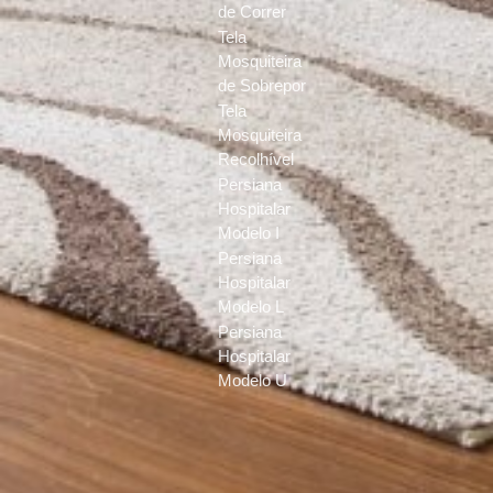
de Correr
Tela
Mosquiteira
de Sobrepor
Tela
Mosquiteira
Recolhível
Persiana
Hospitalar
Modelo I
Persiana
Hospitalar
Modelo L
Persiana
Hospitalar
Modelo U