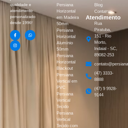
Persiana
Blog
qualidade e
atendimento
Horizontal
Contatos
Atendimento
personalizado
em Madeira
desde 1996!
Rua
50mm
Piratuba,
Persiana
151 - Rio
Horizontal
Morto,
Alumínio
Indaial - SC,
50mm
89082-253
Persiana
Horizontal
contato@persiana
Blackout
(47) 3333-
Persiana
8888
Vertical em
PVC
(47) 9 9928-
Persiana
9144
Vertical
Tecido
Persiana
Vertical
Tecido com