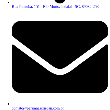
Rua Piratuba, 151 - Rio Morto, Indaial - SC, 89082-253
contato@persianascrisdan.com.br