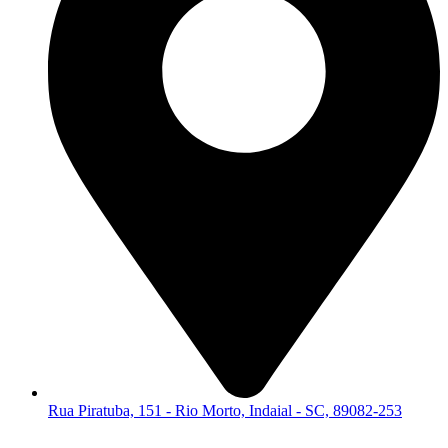
Rua Piratuba, 151 - Rio Morto, Indaial - SC, 89082-253