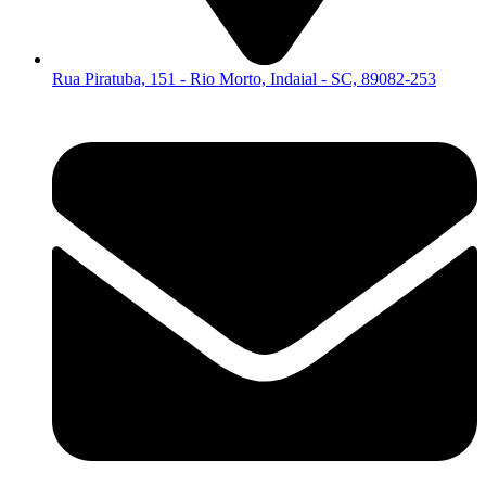
Rua Piratuba, 151 - Rio Morto, Indaial - SC, 89082-253