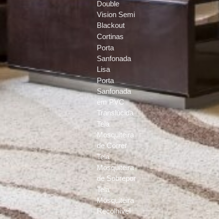
Double
Vision Semi
Blackout
Cortinas
Porta
Sanfonada
Lisa
Porta
Sanfonada
em PVC
Translúcida
Tela
Mosquiteira
de Correr
Tela
Mosquiteira
de Sobrepor
Tela
Mosquiteira
Recolhível