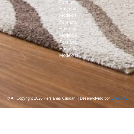
Persiana
Hospitalar
Modelo I
Persiana
Hospitalar
Modelo L
Persiana
Hospitalar
Modelo U
© All Copyright 2026 Persianas Crisdan | Desenvolvido por
DropFlow