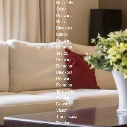
Rolô Tela
Solar
Persiana
Rolô
Blackout
Kitbox
Persiana
Romana
Tecido
Persiana
Romana
Blackout
Persiana
Romana
Tela Solar
Persiana
Double
Vision
Translúcida
Persiana