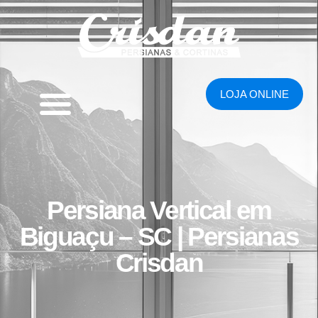
LOJA ONLINE
Persiana Vertical em
Biguaçu – SC | Persianas
Crisdan