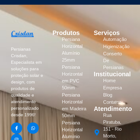
Produtos
Serviços
Persiana
Automação
Horizontal
Higienização
Persianas
Alumínio
Conserto
Crisdan,
25mm
De
Especialista em
Persiana
Persianas
soluções para
Institucional
Horizontal
proteção solar e
Home
em PVC
design, com
50mm
Empresa
produtos de
Persiana
Blog
qualidade e
atendimento
Horizontal
Contatos
Atendimento
personalizado
em Madeira
desde 1996!
Rua
50mm
Piratuba,
Persiana
151 - Rio
Horizontal
Morto,
Alumínio