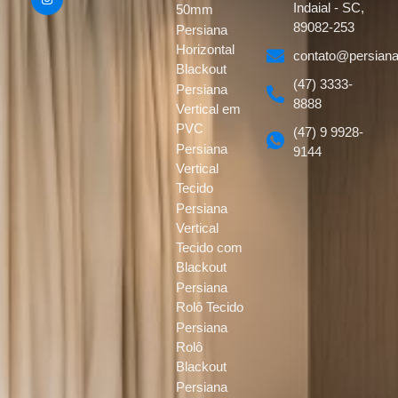
Indaial - SC,
50mm
89082-253
Persiana
Horizontal
contato@persiana
Blackout
(47) 3333-
Persiana
8888
Vertical em
PVC
(47) 9 9928-
Persiana
9144
Vertical
Tecido
Persiana
Vertical
Tecido com
Blackout
Persiana
Rolô Tecido
Persiana
Rolô
Blackout
Persiana