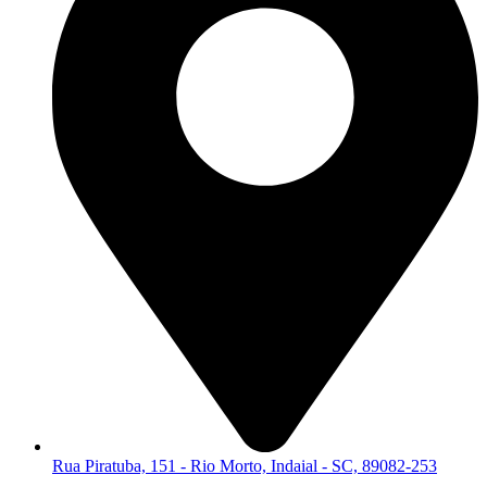
Rua Piratuba, 151 - Rio Morto, Indaial - SC, 89082-253