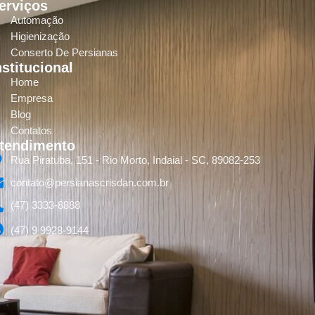
erviços
Automação
Higienização
Conserto De Persianas
nstitucional
Home
Empresa
Blog
Contatos
tendimento
Rua Piratuba, 151 - Rio Morto, Indaial - SC, 89082-253
contato@persianascrisdan.com.br
(47) 3333-8888
(47) 9 9928-9144