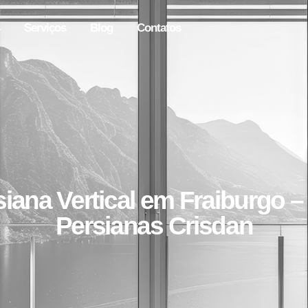
Serviços
Blog
Contatos
iana Vertical em Fraiburgo –
Persianas Crisdan