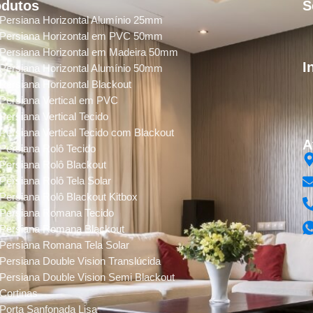
odutos
S
Persiana Horizontal Alumínio 25mm
Persiana Horizontal em PVC 50mm
Persiana Horizontal em Madeira 50mm
I
Persiana Horizontal Alumínio 50mm
Persiana Horizontal Blackout
Persiana Vertical em PVC
Persiana Vertical Tecido
Persiana Vertical Tecido com Blackout
A
Persiana Rolô Tecido
Persiana Rolô Blackout
Persiana Rolô Tela Solar
Persiana Rolô Blackout Kitbox
Persiana Romana Tecido
Persiana Romana Blackout
Persiana Romana Tela Solar
Persiana Double Vision Translúcida
Persiana Double Vision Semi Blackout
Cortinas
Porta Sanfonada Lisa