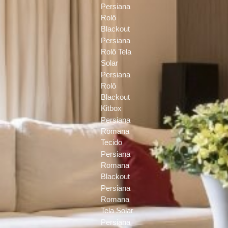
Persiana
Rolô
Blackout
Persiana
Rolô Tela
Solar
Persiana
Rolô
Blackout
Kitbox
Persiana
Romana
Tecido
Persiana
Romana
Blackout
Persiana
Romana
Tela Solar
Persiana