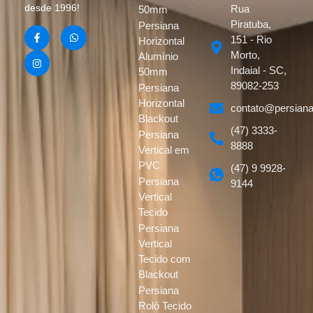
desde 1996!
Rua
50mm
Piratuba,
Persiana
151 - Rio
Horizontal
Morto,
Alumínio
Indaial - SC,
50mm
89082-253
Persiana
Horizontal
contato@persiana
Blackout
(47) 3333-
Persiana
8888
Vertical em
PVC
(47) 9 9928-
Persiana
9144
Vertical
Tecido
Persiana
Vertical
Tecido com
Blackout
Persiana
Rolô Tecido