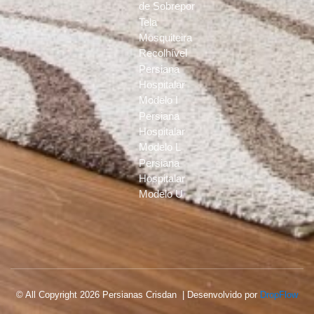
de Sobrepor
Tela
Mosquiteira
Recolhível
Persiana
Hospitalar
Modelo I
Persiana
Hospitalar
Modelo L
Persiana
Hospitalar
Modelo U
© All Copyright 2026 Persianas Crisdan | Desenvolvido por
DropFlow