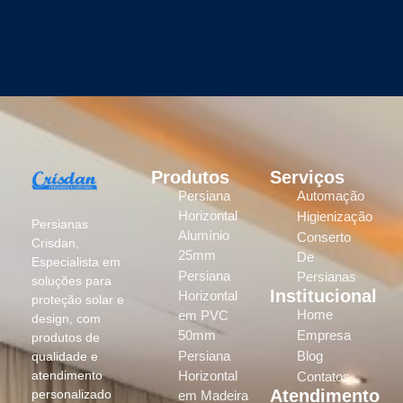
Produtos
Serviços
Persiana
Automação
Horizontal
Higienização
Persianas
Alumínio
Conserto
Crisdan,
25mm
De
Especialista em
Persiana
Persianas
soluções para
Institucional
Horizontal
proteção solar e
Home
em PVC
design, com
50mm
Empresa
produtos de
Persiana
Blog
qualidade e
atendimento
Horizontal
Contatos
Atendimento
personalizado
em Madeira