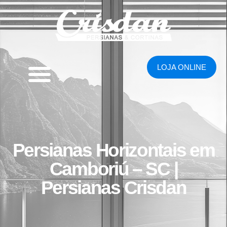
LOJA ONLINE
Persianas Horizontais em
Camboriú – SC |
Persianas Crisdan