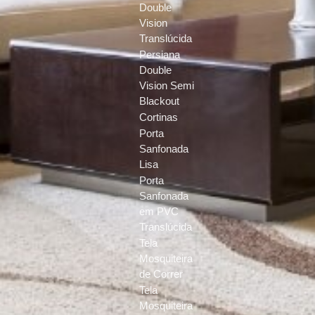
Double
Vision
Translúcida
Persiana
Double
Vision Semi
Blackout
Cortinas
Porta
Sanfonada
Lisa
Porta
Sanfonada
em PVC
Translúcida
Tela
Mosquiteira
de Correr
Tela
Mosquiteira