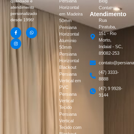
Persiana
Blog
qualidade e
atendimento
Horizontal
Contatos
Atendimento
personalizado
em Madeira
desde 1996!
Rua
50mm
Piratuba,
Persiana
151 - Rio
Horizontal
Morto,
Alumínio
Indaial - SC,
50mm
89082-253
Persiana
Horizontal
contato@persiana
Blackout
(47) 3333-
Persiana
8888
Vertical em
PVC
(47) 9 9928-
Persiana
9144
Vertical
Tecido
Persiana
Vertical
Tecido com
Blackout