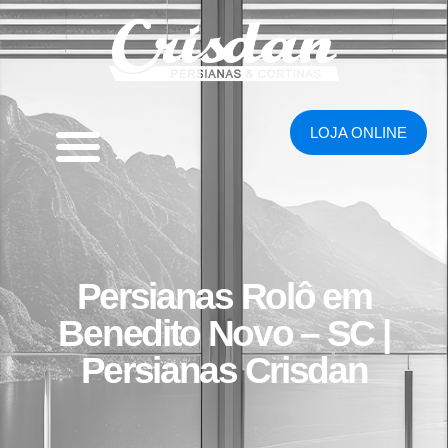
LOJA ONLINE
Persianas Rolô em
Benedito Novo – SC |
Persianas Crisdan