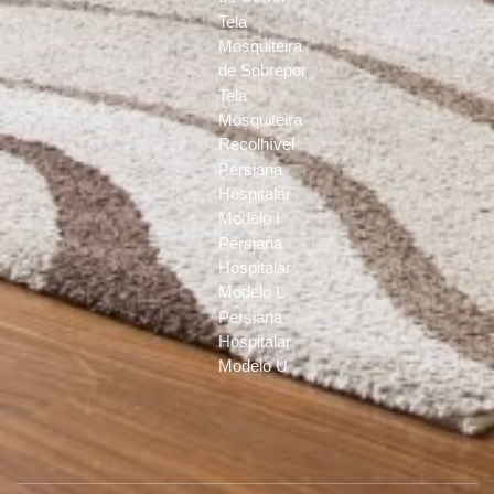
Tela
Mosquiteira
de Sobrepor
Tela
Mosquiteira
Recolhível
Persiana
Hospitalar
Modelo I
Persiana
Hospitalar
Modelo L
Persiana
Hospitalar
Modelo U