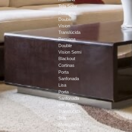
Tela Solar
Persiana
Double
Vision
Translúcida
Persiana
Double
Vision Semi
Blackout
Cortinas
Porta
Sanfonada
Lisa
Porta
Sanfonada
em PVC
Translúcida
Tela
Mosquiteira
de Correr