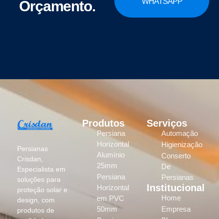
WHATSAPP
Orçamento.
Produtos
Serviços
Persiana
Automação
Horizontal
Higienização
Persianas
Alumínio
Conserto
Crisdan,
25mm
De
Especialista em
Persiana
Persianas
soluções para
Institucional
Horizontal
proteção solar e
Home
em PVC
design, com
50mm
Empresa
produtos de