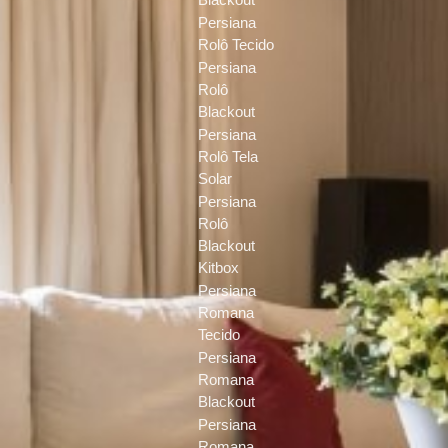
Persiana
Rolô Tecido
Persiana
Rolô
Blackout
Persiana
Rolô Tela
Solar
Persiana
Rolô
Blackout
Kitbox
Persiana
Romana
Tecido
Persiana
Romana
Blackout
Persiana
Romana