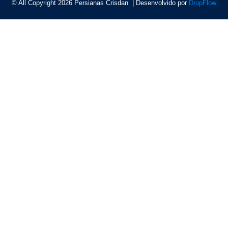
© All Copyright 2026 Persianas Crisdan | Desenvolvido por
DropFlow