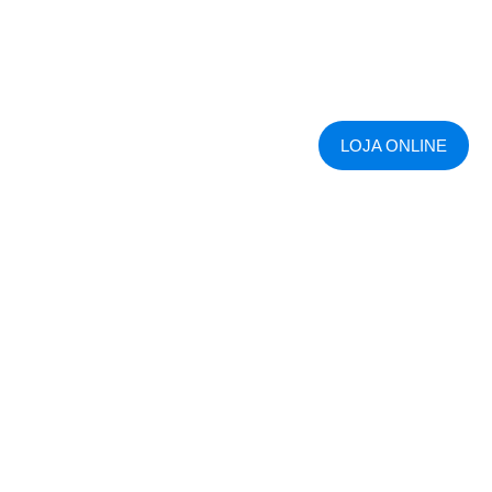
LOJA ONLINE
Persianas Rolô em
Brusque – SC | Persianas
Crisdan