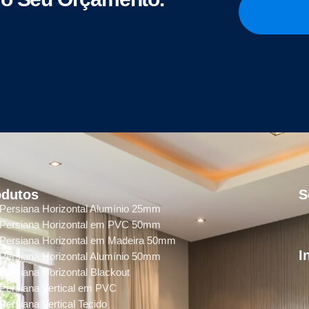
odutos
S
Persiana Horizontal Alumínio 25mm
Persiana Horizontal em PVC 50mm
Persiana Horizontal em Madeira 50mm
I
Persiana Horizontal Alumínio 50mm
Persiana Horizontal Blackout
Persiana Vertical em PVC
Persiana Vertical Tecido