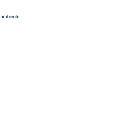
m
o ambiente.