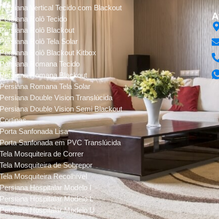
Persiana Vertical Tecido com Blackout
A
Persiana Rolô Tecido
Persiana Rolô Blackout
Persiana Rolô Tela Solar
Persiana Rolô Blackout Kitbox
Persiana Romana Tecido
Persiana Romana Blackout
Persiana Romana Tela Solar
Persiana Double Vision Translúcida
Persiana Double Vision Semi Blackout
Cortinas
Porta Sanfonada Lisa
Porta Sanfonada em PVC Translúcida
Tela Mosquiteira de Correr
Tela Mosquiteira de Sobrepor
Tela Mosquiteira Recolhível
Persiana Hospitalar Modelo I
Persiana Hospitalar Modelo L
Persiana Hospitalar Modelo U