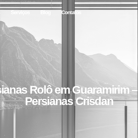
Serviços
Blog
Contatos
ianas Rolô em Guaramirim –
Persianas Crisdan