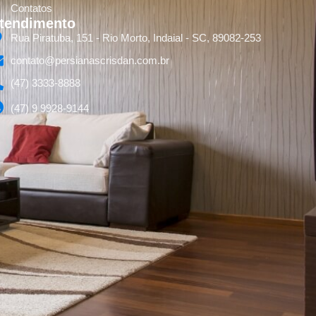
Contatos
tendimento
Rua Piratuba, 151 - Rio Morto, Indaial - SC, 89082-253
contato@persianascrisdan.com.br
(47) 3333-8888
(47) 9 9928-9144