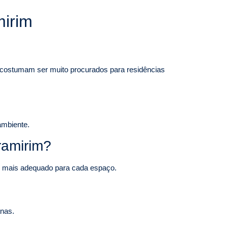
mirim
on costumam ser muito procurados para residências
ambiente.
ramirim?
lo mais adequado para cada espaço.
anas.