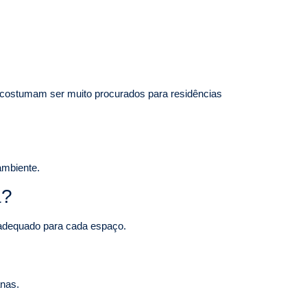
on costumam ser muito procurados para residências
ambiente.
a?
s adequado para cada espaço.
anas.