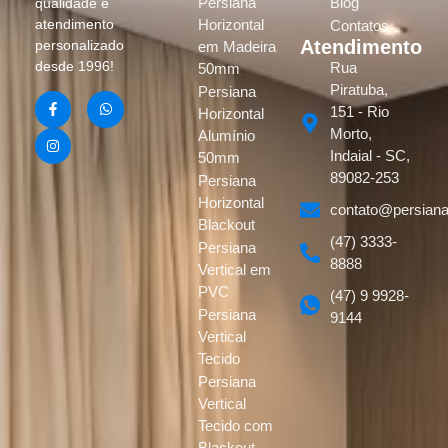
Persiana
Blog
qualidade e
atendimento
Horizontal
Contatos
Atendimento
personalizado
em Madeira
desde 1996!
Rua
50mm
Piratuba,
Persiana
151 - Rio
Horizontal
Morto,
Alumínio
Indaial - SC,
50mm
89082-253
Persiana
Horizontal
contato@persiana
Blackout
(47) 3333-
Persiana
8888
Vertical em
PVC
(47) 9 9928-
Persiana
9144
Vertical
Tecido
Persiana
Vertical
Tecido com
Blackout