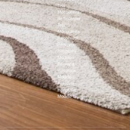
Tela
Mosquiteira
de Sobrepor
Tela
Mosquiteira
Recolhível
Persiana
Hospitalar
Modelo I
Persiana
Hospitalar
Modelo L
Persiana
Hospitalar
Modelo U