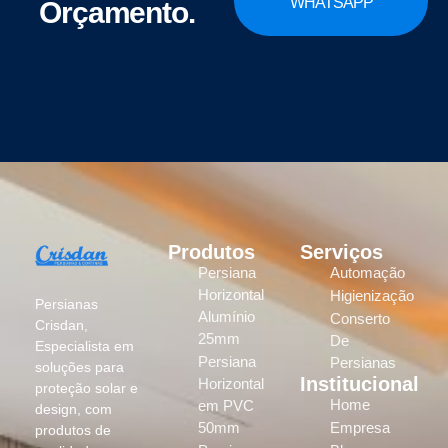
WHATSAPP
Orçamento.
Produtos
Serviços
Persiana
Automação
Horizontal
Higienização
Persianas
Alumínio
Conserto
Crisdan,
25mm
De
Especialista em
Persiana
Persianas
soluções para
Institucional
Horizontal
proteção solar e
Home
em PVC
design, com
50mm
Empresa
produtos de