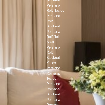
Persiana
Rolô Tecido
Persiana
Rolô
Blackout
Persiana
Rolô Tela
Solar
Persiana
Rolô
Blackout
Kitbox
Persiana
Romana
Tecido
Persiana
Romana
Blackout
Persiana
Romana