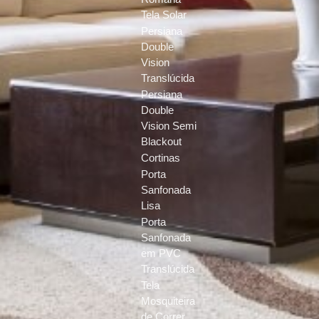
Tela Solar
Persiana
Double
Vision
Translúcida
Persiana
Double
Vision Semi
Blackout
Cortinas
Porta
Sanfonada
Lisa
Porta
Sanfonada
em PVC
Translúcida
Tela
Mosquiteira
de Correr