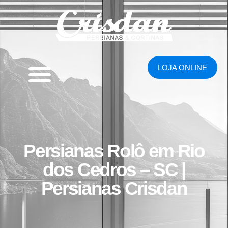
LOJA ONLINE
Persianas Rolô em Rio
dos Cedros – SC |
Persianas Crisdan