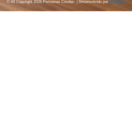
© All Copyright 2026 Persianas Crisdan | Desenvolvido por
DropFlow