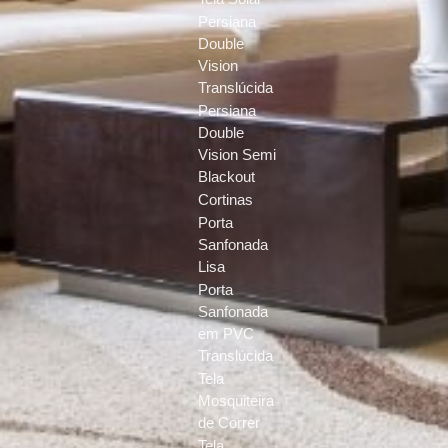
Persiana
Double
Vision
Translúcida
Persiana
Double
Vision Semi
Blackout
Cortinas
Porta
Sanfonada
Lisa
Porta
Sanfonada
em PVC
Translúcida
Tela
Mosquiteira
de Correr
Tela