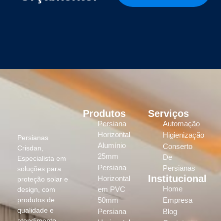
Produtos
Serviços
Persiana
Automação
Horizontal
Higienização
Persianas
Alumínio
Conserto
Crisdan,
25mm
De
Especialista em
Persiana
Persianas
soluções para
Institucional
Horizontal
proteção solar e
Home
em PVC
design, com
produtos de
50mm
Empresa
qualidade e
Persiana
Blog
atendimento