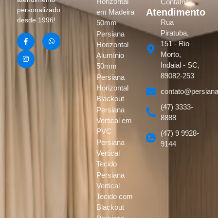
Horizontal
Contatos
personalizado
Atendimento
em Madeira
desde 1996!
Rua
50mm
Piratuba,
Persiana
151 - Rio
Horizontal
Morto,
Alumínio
Indaial - SC,
50mm
89082-253
Persiana
Horizontal
contato@persiana
Blackout
(47) 3333-
Persiana
8888
Vertical em
PVC
(47) 9 9928-
Persiana
9144
Vertical
Tecido
Persiana
Vertical
Tecido com
Blackout