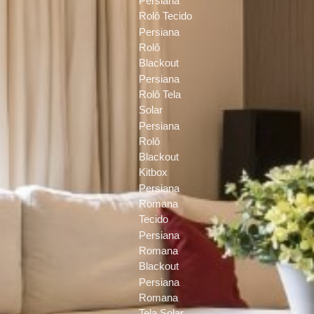
Persiana
Rolô Tecido
Persiana
Rolô
Blackout
Persiana
Rolô Tela
Solar
Persiana
Rolô
Blackout
Kitbox
Persiana
Romana
Tecido
Persiana
Romana
Blackout
Persiana
Romana
Tela Solar