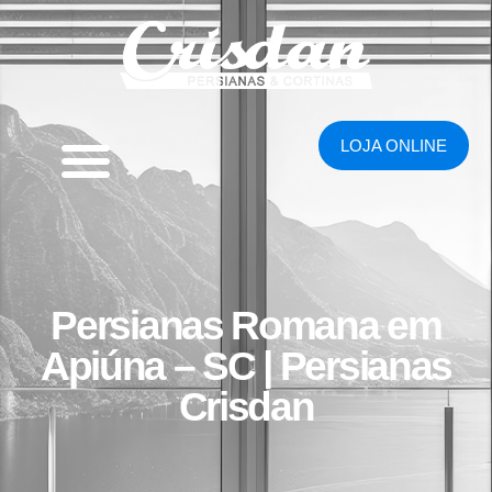
LOJA ONLINE
Persianas Romana em
Apiúna – SC | Persianas
Crisdan