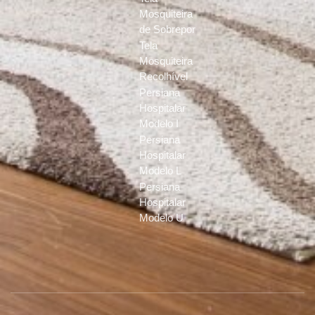
Mosquiteira
de Sobrepor
Tela
Mosquiteira
Recolhível
Persiana
Hospitalar
Modelo I
Persiana
Hospitalar
Modelo L
Persiana
Hospitalar
Modelo U