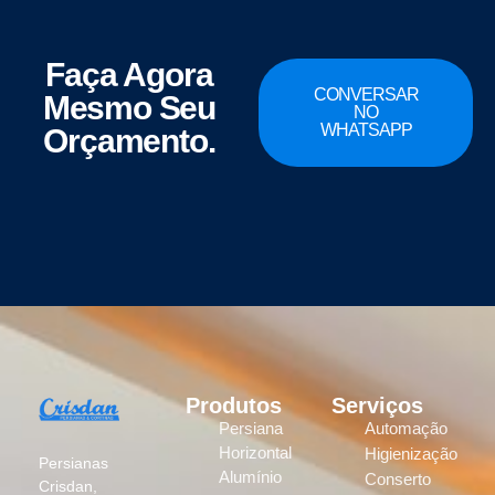
Faça Agora
CONVERSAR
Mesmo Seu
NO
WHATSAPP
Orçamento.
Produtos
Serviços
Persiana
Automação
Horizontal
Higienização
Persianas
Alumínio
Conserto
Crisdan,