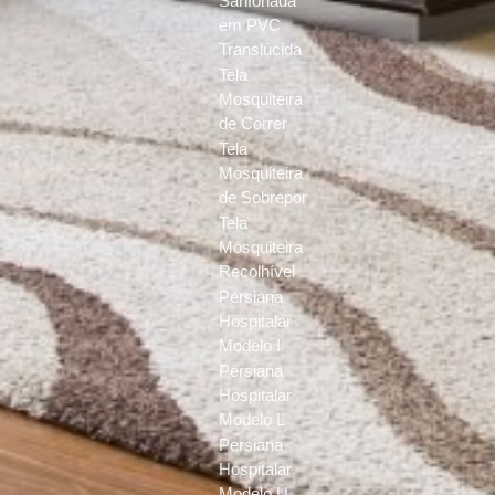
Sanfonada
em PVC
Translúcida
Tela
Mosquiteira
de Correr
Tela
Mosquiteira
de Sobrepor
Tela
Mosquiteira
Recolhível
Persiana
Hospitalar
Modelo I
Persiana
Hospitalar
Modelo L
Persiana
Hospitalar
Modelo U