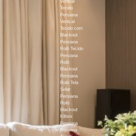
Vertical
Tecido
Persiana
Vertical
Tecido com
Blackout
Persiana
Rolô Tecido
Persiana
Rolô
Blackout
Persiana
Rolô Tela
Solar
Persiana
Rolô
Blackout
Kitbox
Persiana
Romana