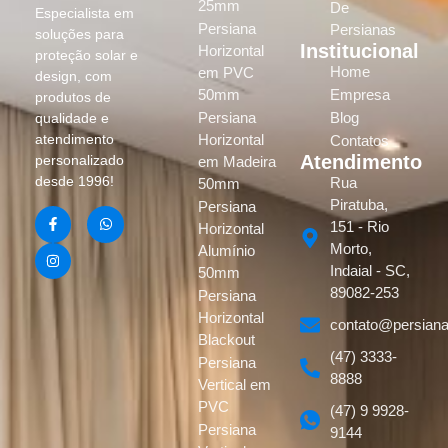
25mm
De
Especialista em
Persiana
Persianas
soluções para
Institucional
Horizontal
proteção solar e
Home
em PVC
design, com
50mm
Empresa
produtos de
Persiana
Blog
qualidade e
atendimento
Horizontal
Contatos
Atendimento
personalizado
em Madeira
desde 1996!
Rua
50mm
Piratuba,
Persiana
151 - Rio
Horizontal
Morto,
Alumínio
Indaial - SC,
50mm
89082-253
Persiana
Horizontal
contato@persiana
Blackout
(47) 3333-
Persiana
8888
Vertical em
PVC
(47) 9 9928-
Persiana
9144