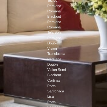
Tecido
Persiana
Romana
Blackout
Persiana
Romana
Tela Solar
Persiana
Double
Vision
Translúcida
Persiana
Double
Vision Semi
Blackout
Cortinas
Porta
Sanfonada
Lisa
Porta