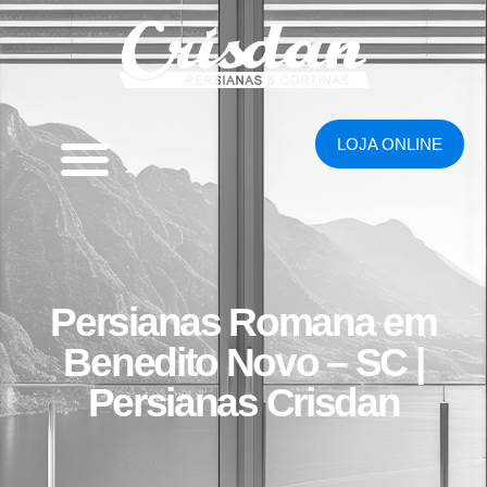
LOJA ONLINE
Persianas Romana em
Benedito Novo – SC |
Persianas Crisdan