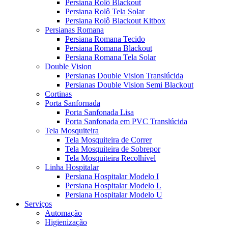
Persiana Rolô Blackout
Persiana Rolô Tela Solar
Persiana Rolô Blackout Kitbox
Persianas Romana
Persiana Romana Tecido
Persiana Romana Blackout
Persiana Romana Tela Solar
Double Vision
Persianas Double Vision Translúcida
Persianas Double Vision Semi Blackout
Cortinas
Porta Sanfornada
Porta Sanfonada Lisa
Porta Sanfonada em PVC Translúcida
Tela Mosquiteira
Tela Mosquiteira de Correr
Tela Mosquiteira de Sobrepor
Tela Mosquiteira Recolhível
Linha Hospitalar
Persiana Hospitalar Modelo I
Persiana Hospitalar Modelo L
Persiana Hospitalar Modelo U
Serviços
Automação
Higienização