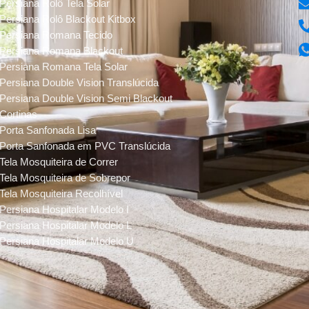
Persiana Rolô Tela Solar
Persiana Rolô Blackout Kitbox
Persiana Romana Tecido
Persiana Romana Blackout
Persiana Romana Tela Solar
Persiana Double Vision Translúcida
Persiana Double Vision Semi Blackout
Cortinas
Porta Sanfonada Lisa
Porta Sanfonada em PVC Translúcida
Tela Mosquiteira de Correr
Tela Mosquiteira de Sobrepor
Tela Mosquiteira Recolhível
Persiana Hospitalar Modelo I
Persiana Hospitalar Modelo L
Persiana Hospitalar Modelo U