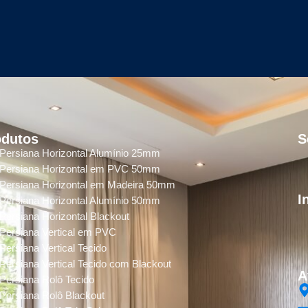
odutos
S
Persiana Horizontal Alumínio 25mm
Persiana Horizontal em PVC 50mm
Persiana Horizontal em Madeira 50mm
I
Persiana Horizontal Alumínio 50mm
Persiana Horizontal Blackout
Persiana Vertical em PVC
Persiana Vertical Tecido
Persiana Vertical Tecido com Blackout
A
Persiana Rolô Tecido
Persiana Rolô Blackout