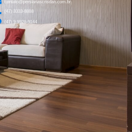
contato@persianascrisdan.com.br
(47) 3333-8888
(47) 9 9928-9144