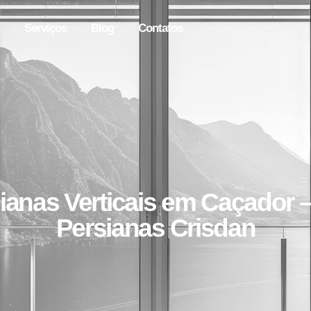
Serviços
Blog
Contatos
ianas Verticais em Caçador –
Persianas Crisdan