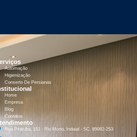
erviços
Automação
Higienização
Conserto De Persianas
nstitucional
Home
Empresa
Blog
Contatos
tendimento
Rua Piratuba, 151 - Rio Morto, Indaial - SC, 89082-253