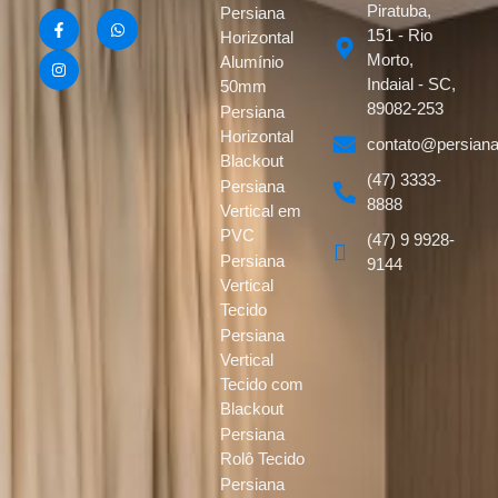
Piratuba,
Persiana
151 - Rio
Horizontal
Morto,
Alumínio
Indaial - SC,
50mm
89082-253
Persiana
Horizontal
contato@persiana
Blackout
(47) 3333-
Persiana
8888
Vertical em
PVC
(47) 9 9928-
Persiana
9144
Vertical
Tecido
Persiana
Vertical
Tecido com
Blackout
Persiana
Rolô Tecido
Persiana