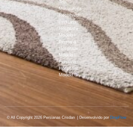
Tela
Mosquiteira
Recolhível
Persiana
Hospitalar
Modelo I
Persiana
Hospitalar
Modelo L
Persiana
Hospitalar
Modelo U
© All Copyright 2026 Persianas Crisdan | Desenvolvido por
DropFlow