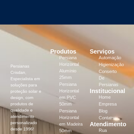
Produtos
Serviços
Persiana
Automação
Horizontal
Higienização
Persianas
Alumínio
Conserto
Crisdan,
25mm
De
Especialista em
Persiana
Persianas
soluções para
Institucional
Horizontal
proteção solar e
Home
em PVC
design, com
produtos de
50mm
Empresa
qualidade e
Persiana
Blog
atendimento
Horizontal
Contatos
personalizado
Atendimento
em Madeira
desde 1996!
Rua
50mm