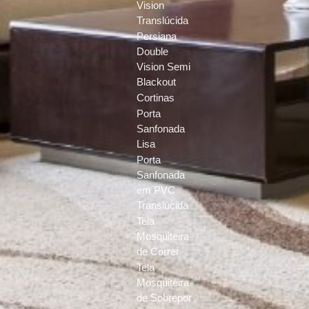
Vision
Translúcida
Persiana
Double
Vision Semi
Blackout
Cortinas
Porta
Sanfonada
Lisa
Porta
Sanfonada
em PVC
Translúcida
Tela
Mosquiteira
de Correr
Tela
Mosquiteira
de Sobrepor