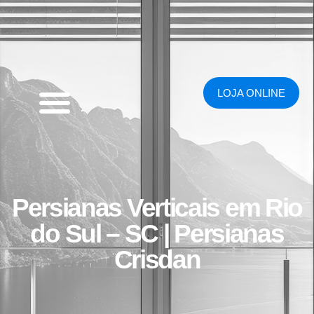
LOJA ONLINE
Persianas Verticais em Rio
do Sul – SC | Persianas
Crisdan