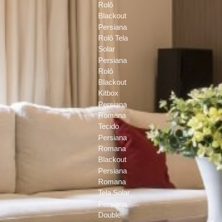
Rolô
Blackout
Persiana
Rolô Tela
Solar
Persiana
Rolô
Blackout
Kitbox
Persiana
Romana
Tecido
Persiana
Romana
Blackout
Persiana
Romana
Tela Solar
Persiana
Double