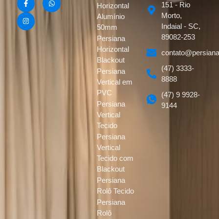
151 - Rio
Horizontal
Morto,
Alumínio
Indaial - SC,
50mm
89082-253
Persiana
Horizontal
contato@persiana
Blackout
(47) 3333-
Persiana
8888
Vertical em
PVC
(47) 9 9928-
Persiana
9144
Vertical
Tecido
Persiana
Vertical
Tecido com
Blackout
Persiana
Rolô Tecido
Persiana
Rolô