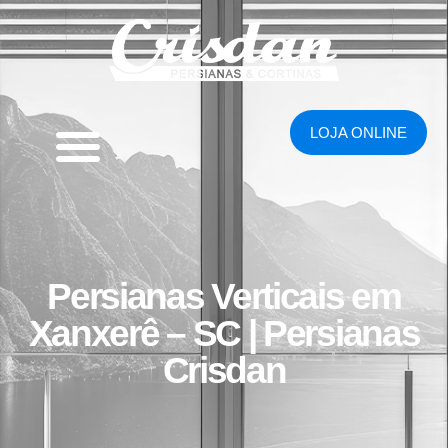
LOJA ONLINE
Persianas Verticais em
Xanxerê – SC | Persianas
Crisdan