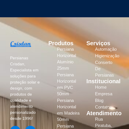
Produtos
Serviços
Persiana
Automação
Horizontal
Higienização
Persianas
Alumínio
Conserto
Crisdan,
25mm
De
Especialista em
Persiana
Persianas
soluções para
Institucional
Horizontal
proteção solar e
Home
em PVC
design, com
50mm
Empresa
produtos de
Persiana
Blog
qualidade e
atendimento
Horizontal
Contatos
Atendimento
personalizado
em Madeira
desde 1996!
Rua
50mm
Piratuba,
Persiana