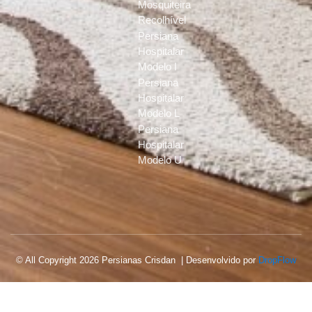
Mosquiteira
Recolhível
Persiana
Hospitalar
Modelo I
Persiana
Hospitalar
Modelo L
Persiana
Hospitalar
Modelo U
© All Copyright 2026 Persianas Crisdan | Desenvolvido por
DropFlow