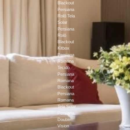
Blackout
Persiana
Rolô Tela
Solar
Persiana
Rolô
Blackout
Kitbox
Persiana
Romana
Tecido
Persiana
Romana
Blackout
Persiana
Romana
Tela Solar
Persiana
Double
Vision