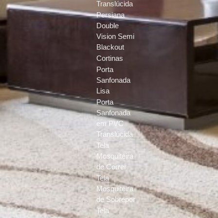
Translúcida
Persiana
Double
Vision Semi
Blackout
Cortinas
Porta
Sanfonada
Lisa
Porta
Sanfonada
em PVC
Translúcida
Tela
Mosquiteira
de Correr
Tela
Mosquiteira
de Sobrepor
Tela